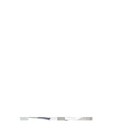
TexteTexteTexteTexteTexteTexteTexte
TexteTexteTexteTexteTexteTexteTexte
TexteTexteTexteTexteTexteTexteTexte
TexteTexteTexteTexteTexteTexteTexte
TexteTexte
Reorganisation
LeTexteTexteTexteTexteTexteTexteTex
teTexteTexteTexteTexteTexteTexteTex
teTexteTexteTexteTexteTexteTexteTex
teTexteTexteTexteTexteTexteTexteTex
teTexteTexteTexteTexteTexteTexteTex
teTextexteTexteTexteTexteTexteTexte
TexteTexteTexteTexteTexteTexteText