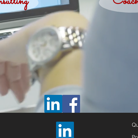
sulting
Coach
Qu
Po